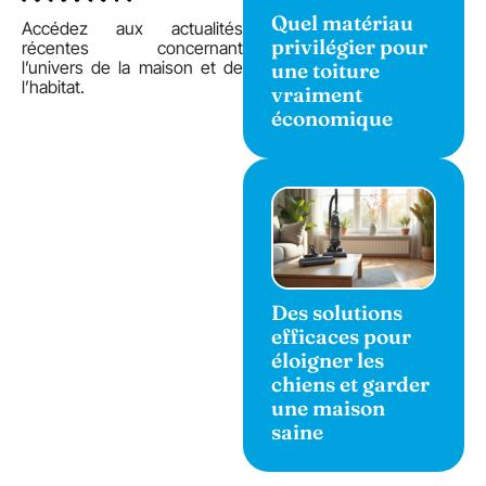
Quel matériau
Accédez aux actualités
privilégier pour
récentes concernant
l’univers de la maison et de
une toiture
l’habitat.
vraiment
économique
Des solutions
efficaces pour
éloigner les
chiens et garder
une maison
saine