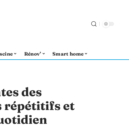
scine
Rénov’
Smart home
tes des
épétitifs et
uotidien