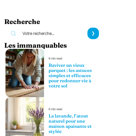
Recherche
Les immanquables
8 min read
Raviver un vieux
parquet : les astuces
simples et efficaces
pour redonner vie à
votre sol
6 min read
La lavande, l’atout
naturel pour une
maison apaisante et
stylée